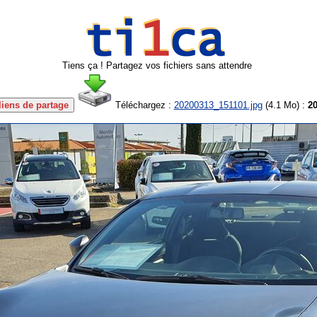
Tiens ça ! Partagez vos fichiers sans attendre
liens de partage
Téléchargez :
20200313_151101.jpg
(
4.1 Mo
) :
20