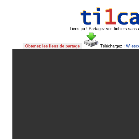
Tiens ça ! Partagez vos fichiers sans 
Obtenez les liens de partage
Téléchargez :
Wilesc