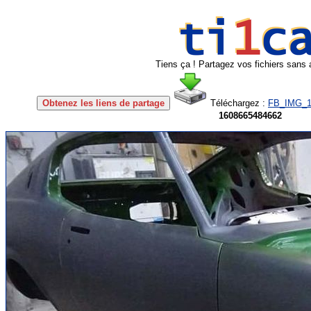
Tiens ça ! Partagez vos fichiers sans 
Obtenez les liens de partage
Téléchargez :
FB_IMG_1
1608665484662