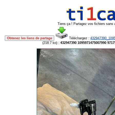
Tiens ça ! Partagez vos fichiers sans 
Obtenez les liens de partage
Téléchargez :
432947390_1095
(
218.7 ko
) :
432947390 1095971475007990 9717