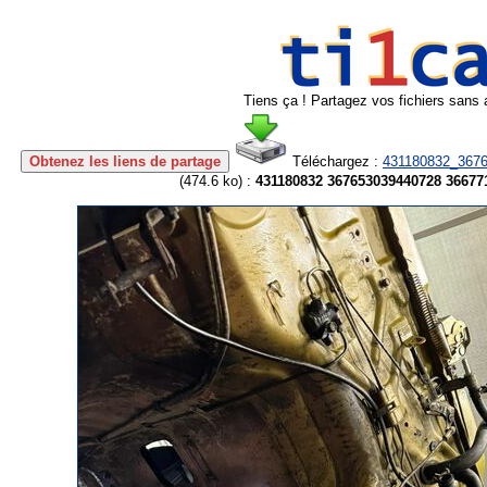
Tiens ça ! Partagez vos fichiers sans 
Obtenez les liens de partage
Téléchargez :
431180832_3676
(
474.6 ko
) :
431180832 367653039440728 36677