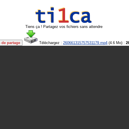
Tiens ça ! Partagez vos fichiers sans attendre
s de partage
Téléchargez :
260661315757531179.mp4
(
4.6 Mo
) :
2