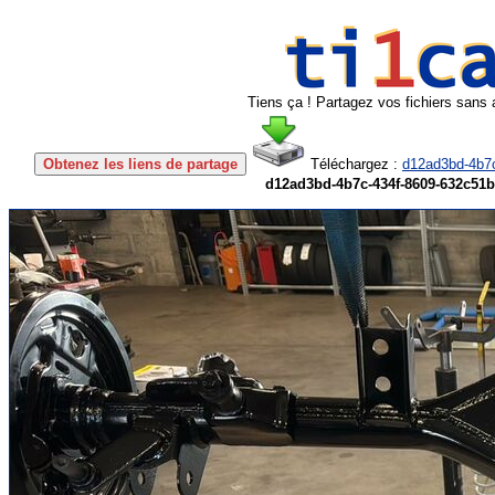
Tiens ça ! Partagez vos fichiers sans 
Obtenez les liens de partage
Téléchargez :
d12ad3bd-4b7c
d12ad3bd-4b7c-434f-8609-632c51b