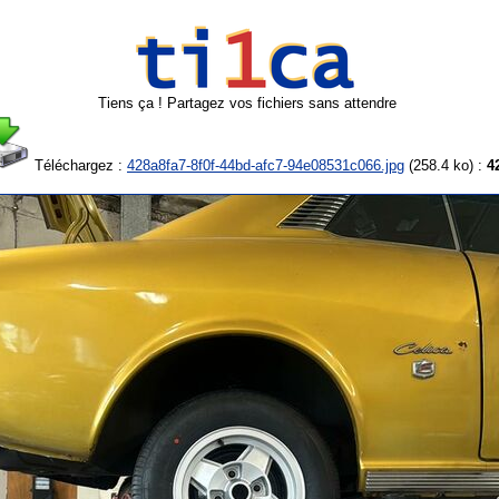
Tiens ça ! Partagez vos fichiers sans attendre
Téléchargez :
428a8fa7-8f0f-44bd-afc7-94e08531c066.jpg
(
258.4 ko
) :
4