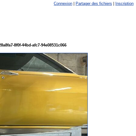
Connexion
|
Partager des fichiers
|
Inscription
28a8fa7-8f0f-44bd-afc7-94e08531c066